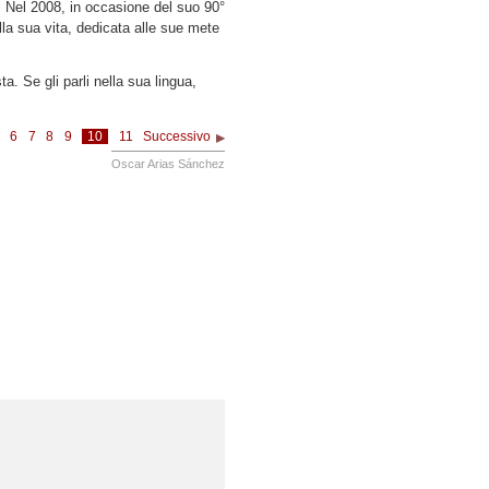
. Nel 2008, in occasione del suo 90°
la sua vita, dedicata alle sue mete
a. Se gli parli nella sua lingua,
6
7
8
9
10
11
Successivo
Oscar Arias Sánchez