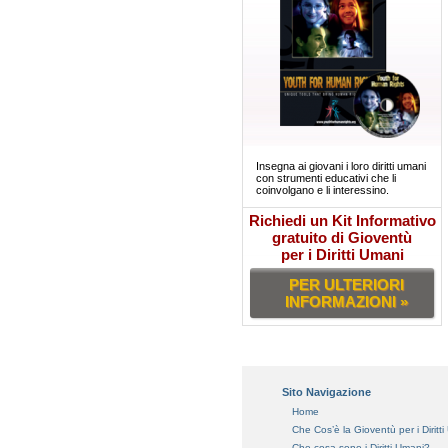
Insegna ai giovani i loro diritti umani
con strumenti educativi che li
coinvolgano e li interessino.
Richiedi un Kit Informativo
gratuito di Gioventù
per i Diritti Umani
PER ULTERIORI
INFORMAZIONI »
Sito Navigazione
Home
Che Cos’è la Gioventù per i Diritt
Che cosa sono i Diritti Umani?