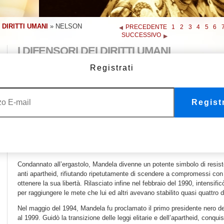
 DIRITTI UMANI
»
NELSON
PRECEDENTE
1
2
3
4
5
6
SUCCESSIVO
I DIFENSORI DEI DIRITTI UMANI
Nelson Mandela, uno dei simboli dei diritti umani più riconosciuti della
Registrati
dedizione alla libertà del suo popolo è d’ispirazione per i sostenitori dei d
Nato a Transkei, in Sudafrica, figlio di un capo tribù, Mandela si laureò 
Congresso Nazionale Africano (African National Congress, ANC) e operò 
Registr
dell’apartheid stabilita dal Partito Nazionale al potere.
Processato per l
“Ho lottato contro il dominio bianco e contro il dominio nero.
Ho co
democratica e libera, nella quale tutti potessero vivere uniti in armonia 
per il quale spero di poter vivere e che spero di ottenere. Ma se necessa
pronto a morire”.
Condannato all’ergastolo, Mandela divenne un potente simbolo di resis
anti apartheid, rifiutando ripetutamente di scendere a compromessi con 
ottenere la sua libertà. Rilasciato infine nel febbraio del 1990, intensific
per raggiungere le mete che lui ed altri avevano stabilito quasi quattro 
Nel maggio del 1994, Mandela fu proclamato il primo presidente nero del
al 1999. Guidò la transizione delle leggi elitarie e dell’apartheid, conquis