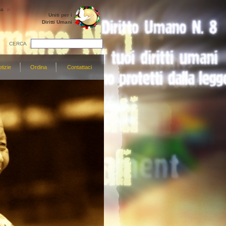
ua
Uniti per i
Diritti Umani
CERCA
tizie
Ordina
Contattaci