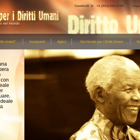
Condividi
+1 (323) 663-5799
Ling
itti umani?
Insegnanti
Agisci
Voci levate per i Diritti Umani
No
 una
bera
o
e con
deale
er
uare.
ideale
 a