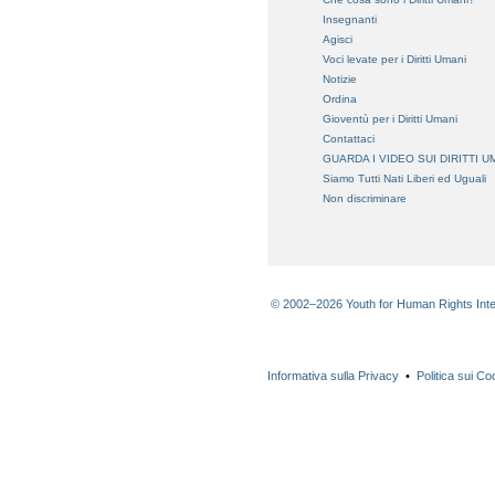
Insegnanti
Agisci
Voci levate per i Diritti Umani
Notizie
Ordina
Gioventù per i Diritti Umani
Contattaci
GUARDA I VIDEO SUI DIRITTI U
Siamo Tutti Nati Liberi ed Uguali
Non discriminare
© 2002–2026 Youth for Human Rights Internati
Informativa sulla Privacy
•
Politica sui Co