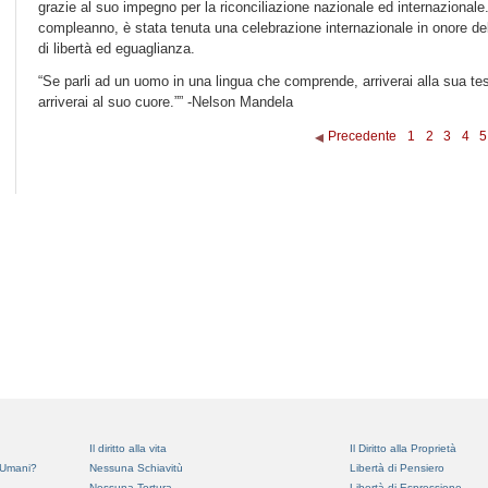
grazie al suo impegno per la riconciliazione nazionale ed internazionale
compleanno, è stata tenuta una celebrazione internazionale in onore del
di libertà ed eguaglianza.
“Se parli ad un uomo in una lingua che comprende, arriverai alla sua test
arriverai al suo cuore.”” -Nelson Mandela
Precedente
1
2
3
4
5
Il diritto alla vita
Il Diritto alla Proprietà
i Umani?
Nessuna Schiavitù
Libertà di Pensiero
Nessuna Tortura
Libertà di Espressione