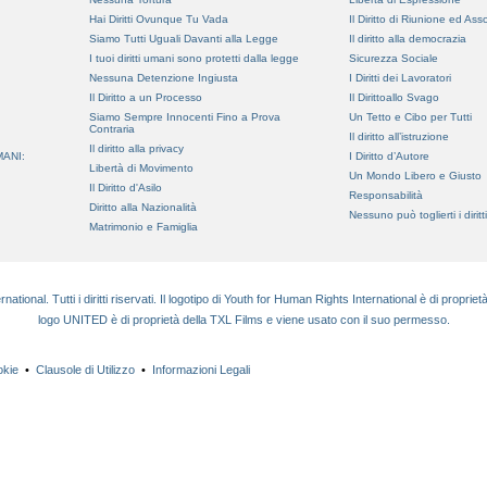
Hai Diritti Ovunque Tu Vada
Il Diritto di Riunione ed As
Siamo Tutti Uguali Davanti alla Legge
Il diritto alla democrazia
I tuoi diritti umani sono protetti dalla legge
Sicurezza Sociale
Nessuna Detenzione Ingiusta
I Diritti dei Lavoratori
Il Diritto a un Processo
Il Dirittoallo Svago
Siamo Sempre Innocenti Fino a Prova
Un Tetto e Cibo per Tutti
Contraria
Il diritto all’istruzione
Il diritto alla privacy
MANI:
I Diritto d’Autore
Libertà di Movimento
Un Mondo Libero e Giusto
Il Diritto d'Asilo
Responsabilità
Diritto alla Nazionalità
Nessuno può toglierti i dirit
Matrimonio e Famiglia
onal. Tutti i diritti riservati. Il logotipo di Youth for Human Rights International è di propriet
logo UNITED è di proprietà della TXL Films e viene usato con il suo permesso.
okie
•
Clausole di Utilizzo
•
Informazioni Legali