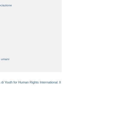
sociazione
ti umani
à di Youth for Human Rights International. Il