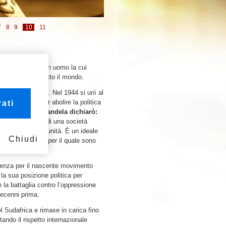
7
8
9
10
11
 nostra epoca, è un uomo la cui
iritti umani di tutto il mondo.
in giurisprudenza. Nel 1944 si unì al
attivamente per abolire la politica
ati
e sue azioni, Mandela dichiarò:
ltivato l’ideale di una società
e con pari opportunità. È un ideale
Chiudi
rio, è un ideale per il quale sono
tenza per il nascente movimento
la sua posizione politica per
ò la battaglia contro l’oppressione
decenni prima.
 Sudafrica e rimase in carica fino
tando il rispetto internazionale