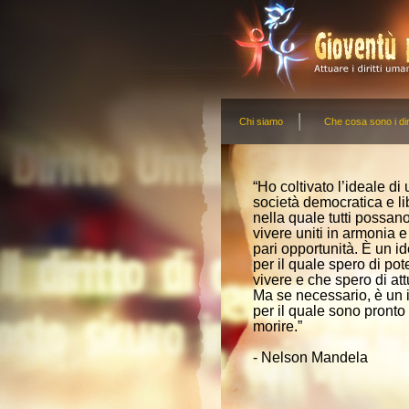
Chi siamo
Che cosa sono i dir
“Ho coltivato l’ideale di
società democratica e li
nella quale tutti possan
vivere uniti in armonia 
pari opportunità. È un i
per il quale spero di pot
vivere e che spero di att
Ma se necessario, è un 
per il quale sono pronto
morire.”
- Nelson Mandela