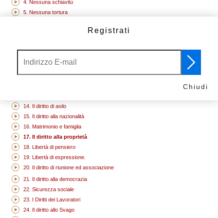
4. Nessuna schiavitù
5. Nessuna tortura
6. Hai diritti ovunque tu vada
Registrati
7. Tutti sono uguali davanti alla legge.
8. I tuoi diritti umani sono protetti dalla legge
9. Nessun arresto arbitrario
10. Il diritto a un processo
11. Siamo innocenti fino a che la colpevolezza non sia stata provata.
12. Il diritto alla privacy.
Chiudi
13. Libertà di movimento
14. Il diritto di asilo
15. Il diritto alla nazionalità
16. Matrimonio e famiglia
17. Il diritto alla proprietà
18. Libertà di pensiero
19. Libertà di espressione.
20. Il diritto di riunione ed associazione
21. Il diritto alla democrazia
22. Sicurezza sociale
23. I Diritti dei Lavoratori
24. Il diritto allo Svago