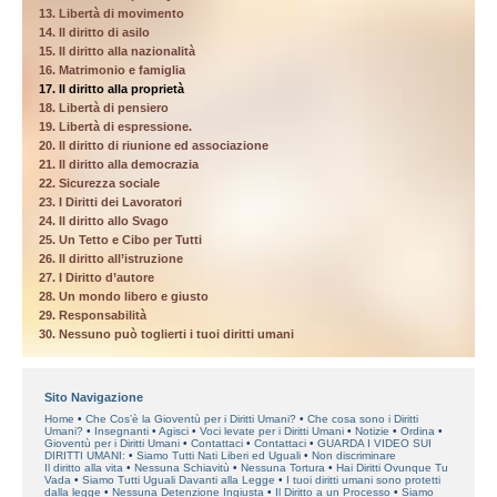
13. Libertà di movimento
14. Il diritto di asilo
15. Il diritto alla nazionalità
16. Matrimonio e famiglia
17. Il diritto alla proprietà
18. Libertà di pensiero
19. Libertà di espressione.
20. Il diritto di riunione ed associazione
21. Il diritto alla democrazia
22. Sicurezza sociale
23. I Diritti dei Lavoratori
24. Il diritto allo Svago
25. Un Tetto e Cibo per Tutti
26. Il diritto all’istruzione
27. I Diritto d’autore
28. Un mondo libero e giusto
29. Responsabilità
30. Nessuno può toglierti i tuoi diritti umani
Sito Navigazione
Home
Che Cos’è la Gioventù per i Diritti Umani?
Che cosa sono i Diritti
Umani?
Insegnanti
Agisci
Voci levate per i Diritti Umani
Notizie
Ordina
Gioventù per i Diritti Umani
Contattaci
Contattaci
GUARDA I VIDEO SUI
DIRITTI UMANI:
Siamo Tutti Nati Liberi ed Uguali
Non discriminare
Il diritto alla vita
Nessuna Schiavitù
Nessuna Tortura
Hai Diritti Ovunque Tu
Vada
Siamo Tutti Uguali Davanti alla Legge
I tuoi diritti umani sono protetti
dalla legge
Nessuna Detenzione Ingiusta
Il Diritto a un Processo
Siamo