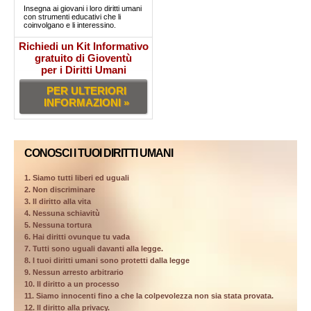
Insegna ai giovani i loro diritti umani
con strumenti educativi che li
coinvolgano e li interessino.
Richiedi un Kit Informativo
gratuito di Gioventù
per i Diritti Umani
PER ULTERIORI
INFORMAZIONI »
CONOSCI I TUOI DIRITTI UMANI
1. Siamo tutti liberi ed uguali
2. Non discriminare
3. Il diritto alla vita
4. Nessuna schiavitù
5. Nessuna tortura
6. Hai diritti ovunque tu vada
7. Tutti sono uguali davanti alla legge.
8. I tuoi diritti umani sono protetti dalla legge
9. Nessun arresto arbitrario
10. Il diritto a un processo
11. Siamo innocenti fino a che la colpevolezza non sia stata provata.
12. Il diritto alla privacy.