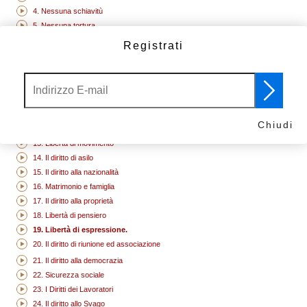
4. Nessuna schiavitù
5. Nessuna tortura
6. Hai diritti ovunque tu vada
Registrati
7. Tutti sono uguali davanti alla legge.
8. I tuoi diritti umani sono protetti dalla legge
9. Nessun arresto arbitrario
10. Il diritto a un processo
11. Siamo innocenti fino a che la colpevolezza non sia stata provata.
Chiudi
12. Il diritto alla privacy.
13. Libertà di movimento
14. Il diritto di asilo
15. Il diritto alla nazionalità
16. Matrimonio e famiglia
17. Il diritto alla proprietà
18. Libertà di pensiero
19. Libertà di espressione.
20. Il diritto di riunione ed associazione
21. Il diritto alla democrazia
22. Sicurezza sociale
23. I Diritti dei Lavoratori
24. Il diritto allo Svago