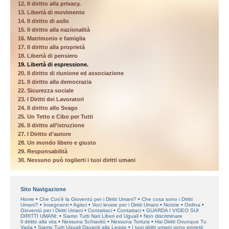
12. Il diritto alla privacy.
13. Libertà di movimento
14. Il diritto di asilo
15. Il diritto alla nazionalità
16. Matrimonio e famiglia
17. Il diritto alla proprietà
18. Libertà di pensiero
19. Libertà di espressione.
20. Il diritto di riunione ed associazione
21. Il diritto alla democrazia
22. Sicurezza sociale
23. I Diritti dei Lavoratori
24. Il diritto allo Svago
25. Un Tetto e Cibo per Tutti
26. Il diritto all’istruzione
27. I Diritto d’autore
28. Un mondo libero e giusto
29. Responsabilità
30. Nessuno può toglierti i tuoi diritti umani
Sito Navigazione
Home
Che Cos’è la Gioventù per i Diritti Umani?
Che cosa sono i Diritti
Umani?
Insegnanti
Agisci
Voci levate per i Diritti Umani
Notizie
Ordina
Gioventù per i Diritti Umani
Contattaci
Contattaci
GUARDA I VIDEO SUI
DIRITTI UMANI:
Siamo Tutti Nati Liberi ed Uguali
Non discriminare
Il diritto alla vita
Nessuna Schiavitù
Nessuna Tortura
Hai Diritti Ovunque Tu
Vada
Siamo Tutti Uguali Davanti alla Legge
I tuoi diritti umani sono protetti