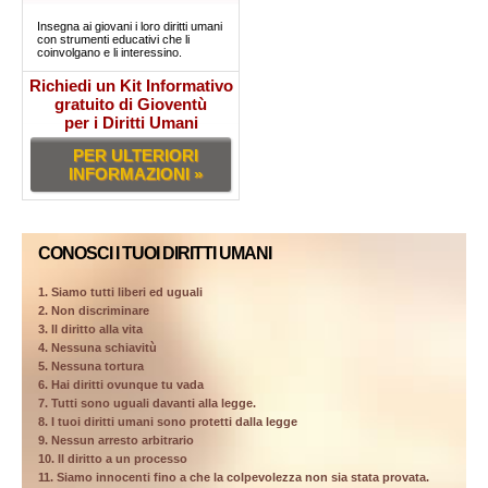
Insegna ai giovani i loro diritti umani
con strumenti educativi che li
coinvolgano e li interessino.
Richiedi un Kit Informativo
gratuito di Gioventù
per i Diritti Umani
PER ULTERIORI
INFORMAZIONI »
CONOSCI I TUOI DIRITTI UMANI
1. Siamo tutti liberi ed uguali
2. Non discriminare
3. Il diritto alla vita
4. Nessuna schiavitù
5. Nessuna tortura
6. Hai diritti ovunque tu vada
7. Tutti sono uguali davanti alla legge.
8. I tuoi diritti umani sono protetti dalla legge
9. Nessun arresto arbitrario
10. Il diritto a un processo
11. Siamo innocenti fino a che la colpevolezza non sia stata provata.