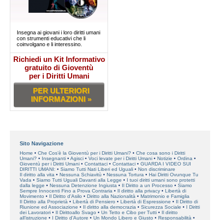
Insegna ai giovani i loro diritti umani
con strumenti educativi che li
coinvolgano e li interessino.
Richiedi un Kit Informativo
gratuito di Gioventù
per i Diritti Umani
PER ULTERIORI
INFORMAZIONI »
Sito Navigazione
Home
Che Cos’è la Gioventù per i Diritti Umani?
Che cosa sono i Diritti
Umani?
Insegnanti
Agisci
Voci levate per i Diritti Umani
Notizie
Ordina
Gioventù per i Diritti Umani
Contattaci
Contattaci
GUARDA I VIDEO SUI
DIRITTI UMANI:
Siamo Tutti Nati Liberi ed Uguali
Non discriminare
Il diritto alla vita
Nessuna Schiavitù
Nessuna Tortura
Hai Diritti Ovunque Tu
Vada
Siamo Tutti Uguali Davanti alla Legge
I tuoi diritti umani sono protetti
dalla legge
Nessuna Detenzione Ingiusta
Il Diritto a un Processo
Siamo
Sempre Innocenti Fino a Prova Contraria
Il diritto alla privacy
Libertà di
Movimento
Il Diritto d'Asilo
Diritto alla Nazionalità
Matrimonio e Famiglia
Il Diritto alla Proprietà
Libertà di Pensiero
Libertà di Espressione
Il Diritto di
Riunione ed Associazione
Il diritto alla democrazia
Sicurezza Sociale
I Diritti
dei Lavoratori
Il Dirittoallo Svago
Un Tetto e Cibo per Tutti
Il diritto
all’istruzione
I Diritto d’Autore
Un Mondo Libero e Giusto
Responsabilità