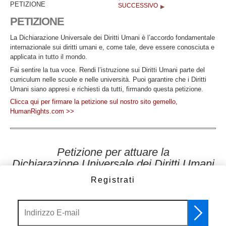
PETIZIONE
SUCCESSIVO
PETIZIONE
La Dichiarazione Universale dei Diritti Umani è l’accordo fondamentale
internazionale sui diritti umani e, come tale, deve essere conosciuta e
applicata in tutto il mondo.
Fai sentire la tua voce. Rendi l’istruzione sui Diritti Umani parte del
curriculum nelle scuole e nelle università. Puoi garantire che i Diritti
Umani siano appresi e richiesti da tutti, firmando questa petizione.
Clicca qui per firmare la petizione sul nostro sito gemello,
HumanRights.com >>
Petizione per attuare la
Dichiarazione Universale dei Diritti Umani
Registrati
Noi, sottoscritti cittadini, dichiariamo:
CHE
le Nazioni Unite hanno adottato la Dichiarazione Universale dei
Diritti Umani nel 1948 come primo riconoscimento internazionale che a
tutti gli esseri umani spettano diritti e libertà fondamentali che devono
essere rispettati e protetti da tutte le nazioni del mondo;