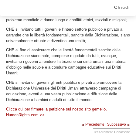
Chiudi
CHE
le libertà fondamentali sancite dalla Dichiarazione non sono
ancora una realtà, mentre violazioni dei Diritti Umani costituiscono un
problema mondiale e danno luogo a conflitti etnici, razziali e religiosi;
CHE
si invitano tutti i governi e l’intero settore pubblico e privato a
garantire che le libertà fondamentali, sancite dalla Dichiarazione, siano
universalmente attuate e diventino una realtà;
CHE
al fine di assicurare che le libertà fondamentali sancite dalla
Dichiarazione siano note, comprese e godute da tutti, ovunque,
invitiamo i governi a rendere l’istruzione sui diritti umani una materia
d’obbligo nelle scuole e a condurre campagne educative sui Diritti
Umani;
CHE
si invitano i governi gli enti pubblici e privati a promuovere la
Dichiarazione Universale dei Diritti Umani attraverso campagne di
educazione, eventi e una vasta pubblicazione e diffusione della
Dichiarazione a bambini e adulti di tutto il mondo.
Clicca qui per firmare la petizione sul nostro sito gemello,
HumanRights.com
>>
Precedente
Successivo
Tesseramenti Donazione