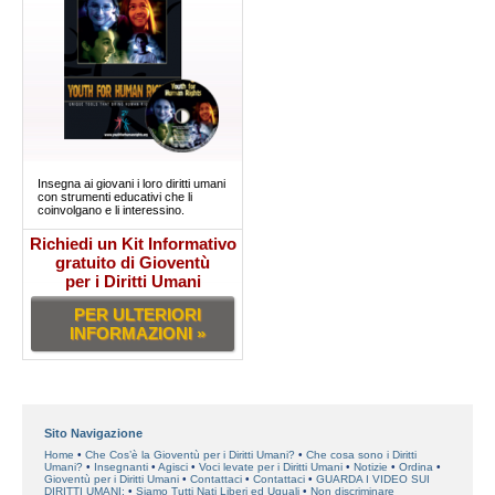
Insegna ai giovani i loro diritti umani
con strumenti educativi che li
coinvolgano e li interessino.
Richiedi un Kit Informativo
gratuito di Gioventù
per i Diritti Umani
PER ULTERIORI
INFORMAZIONI »
Sito Navigazione
Home
Che Cos’è la Gioventù per i Diritti Umani?
Che cosa sono i Diritti
Umani?
Insegnanti
Agisci
Voci levate per i Diritti Umani
Notizie
Ordina
Gioventù per i Diritti Umani
Contattaci
Contattaci
GUARDA I VIDEO SUI
DIRITTI UMANI:
Siamo Tutti Nati Liberi ed Uguali
Non discriminare