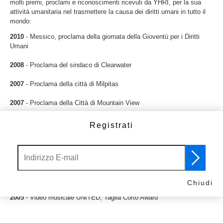
molti premi, proclami e riconoscimenti ricevuti da YHRI, per la sua
attività umanitaria nel trasmettere la causa dei diritti umani in tutto il
mondo:
2010
- Messico, proclama della giornata della Gioventù per i Diritti
Umani
2008
- Proclama del sindaco di Clearwater
2007
- Proclama della città di Milpitas
2007
- Proclama della Città di Mountain View
2007
- Comune di Los Angeles Giornata della Gioventù per i Diritti
Registrati
Umani
2005
- UNICEF Certificato di apprezzamento
2005
- Video musicale UNITED, Gran Premio della Giuria di New York
International Independent Film and Video Festival
Chiudi
2005
- Video musicale UNITED, Taglia Corto Award