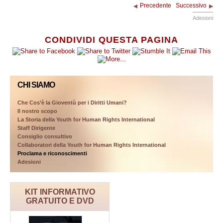
Precedente
Successivo
Adesioni
CONDIVIDI QUESTA PAGINA
CHI SIAMO
Che Cos’è la Gioventù per i Diritti Umani?
Il nostro scopo
La Storia della Youth for Human Rights International
Staff Dirigente
Consiglio consultivo
Collaboratori della Youth for Human Rights International
Proclama e riconoscimenti
Adesioni
KIT INFORMATIVO
GRATUITO E DVD