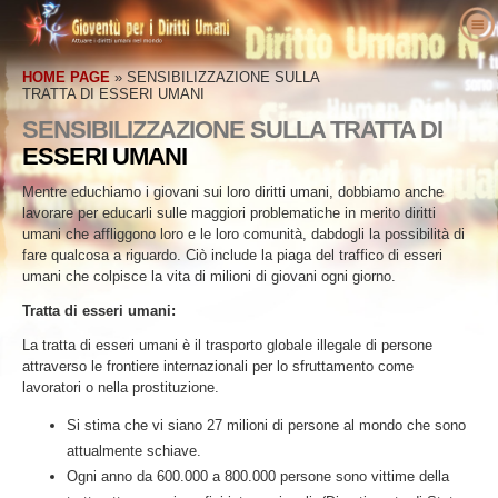
Chi siamo
HOME PAGE
»
SENSIBILIZZAZIONE SULLA
Che cosa sono i diritti umani?
Che Cos’è la Gioventù per i Diritti Umani?
TRATTA DI ESSERI UMANI
Insegnanti
SENSIBILIZZAZIONE SULLA TRATTA DI
Il nostro scopo
Definizione dei Diritti Umani
ESSERI UMANI
Agisci
La Storia della Youth for Human Rights
La Storia dei Diritti Umani
Benvenuti
International
Mentre educhiamo i giovani sui loro diritti umani, dobbiamo anche
Voci levate per i Diritti Umani
Dichiarazione Universale dei Diritti Umani
Dettagli della confezione didattica
Attivati
lavorare per educarli sulle maggiori problematiche in merito diritti
Staff esecutivo
Notizie
umani che affliggono loro e le loro comunità, dabdogli la possibilità di
Risultati di educatori
Petizione
Difensori dei Diritti Umani
fare qualcosa a riguardo. Ciò include la piaga del traffico di esseri
Consiglio consultivo
Ordina
Curriculum dei Diritti Umani
Tesseramenti Donazione
Organizzazioni dei Diritti Umani
umani che colpisce la vita di milioni di giovani ogni giorno.
Collaboratori della YHRI
Contattaci
Programmi per Insegnanti
Gruppi
Abusi dei Diritti Umani
Tratta di esseri umani:
Proclama e riconoscimenti
La tratta di esseri umani è il trasporto globale illegale di persone
Programma di attuazione
Concorsi
attraverso le frontiere internazionali per lo sfruttamento come
Adesioni
lavoratori o nella prostituzione.
Si stima che vi siano 27 milioni di persone al mondo che sono
attualmente schiave.
Ogni anno da 600.000 a 800.000 persone sono vittime della