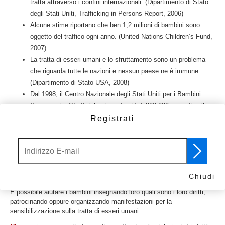
tratta attraverso i confini internazionali. (Dipartimento di Stato
degli Stati Uniti, Trafficking in Persons Report, 2006)
Alcune stime riportano che ben 1,2 milioni di bambini sono
oggetto del traffico ogni anno. (United Nations Children’s Fund,
2007)
La tratta di esseri umani e lo sfruttamento sono un problema
che riguarda tutte le nazioni e nessun paese ne è immune.
(Dipartimento di Stato USA, 2008)
Dal 1998, il Centro Nazionale degli Stati Uniti per i Bambini
Scomparsi e Sfruttati ha ricevuto più di 300.000 rapporti sullo
sfruttamento sessuale, compresa la pornografia infantile, le
Registrati
molestie sui minori, la prostituzione minorile, l’adescamento on-
line dei minori, il turismo sessuale, il materiale osceno inviato
ai bambini e i rapporti sulla pornografia infantile collegata agli
Internet Service Provider scritti da assistenti sociali e persone
che lavorano nel campo.
Chiudi
È possibile aiutare i bambini insegnando loro quali sono i loro diritti,
patrocinando oppure organizzando manifestazioni per la
sensibilizzazione sulla tratta di esseri umani.