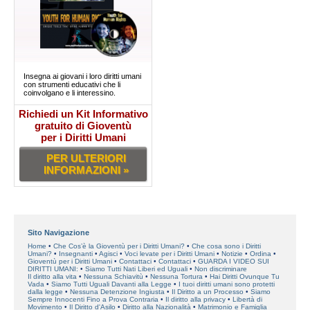
Insegna ai giovani i loro diritti umani
con strumenti educativi che li
coinvolgano e li interessino.
Richiedi un Kit Informativo
gratuito di Gioventù
per i Diritti Umani
PER ULTERIORI
INFORMAZIONI »
Sito Navigazione
Home
Che Cos’è la Gioventù per i Diritti Umani?
Che cosa sono i Diritti
Umani?
Insegnanti
Agisci
Voci levate per i Diritti Umani
Notizie
Ordina
Gioventù per i Diritti Umani
Contattaci
Contattaci
GUARDA I VIDEO SUI
DIRITTI UMANI:
Siamo Tutti Nati Liberi ed Uguali
Non discriminare
Il diritto alla vita
Nessuna Schiavitù
Nessuna Tortura
Hai Diritti Ovunque Tu
Vada
Siamo Tutti Uguali Davanti alla Legge
I tuoi diritti umani sono protetti
dalla legge
Nessuna Detenzione Ingiusta
Il Diritto a un Processo
Siamo
Sempre Innocenti Fino a Prova Contraria
Il diritto alla privacy
Libertà di
Movimento
Il Diritto d'Asilo
Diritto alla Nazionalità
Matrimonio e Famiglia