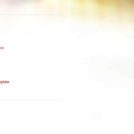
ics
plate