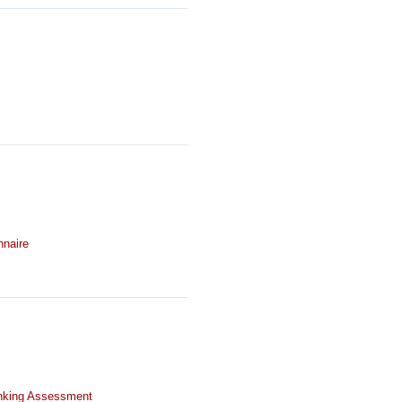
nnaire
nking Assessment