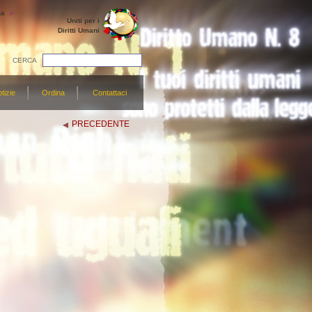
ua
Uniti per i
Diritti Umani
CERCA
tizie
Ordina
Contattaci
PRECEDENTE