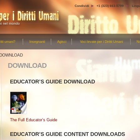
Condividi
+1 (323) 663-5799
Ling
itti umani?
Insegnanti
Agisci
Voci levate per i Diritti Umani
No
DOWNLOAD
DOWNLOAD
EDUCATOR’S GUIDE DOWNLOAD
The Full Educator’s Guide
EDUCATOR’S GUIDE CONTENT DOWNLOADS