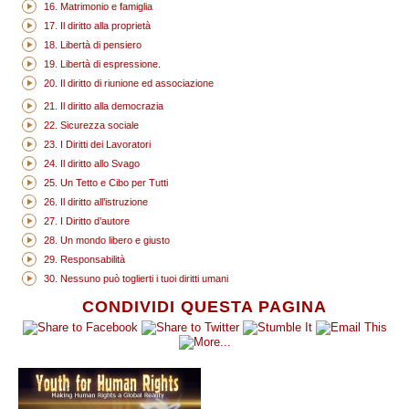
16. Matrimonio e famiglia
17. Il diritto alla proprietà
18. Libertà di pensiero
19. Libertà di espressione.
20. Il diritto di riunione ed associazione
21. Il diritto alla democrazia
22. Sicurezza sociale
23. I Diritti dei Lavoratori
24. Il diritto allo Svago
25. Un Tetto e Cibo per Tutti
26. Il diritto all’istruzione
27. I Diritto d’autore
28. Un mondo libero e giusto
29. Responsabilità
30. Nessuno può toglierti i tuoi diritti umani
CONDIVIDI QUESTA PAGINA