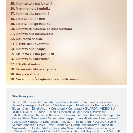
15. Il diritto alla nazionalità
16. Matrimonio e famiglia
17. Il diritto alla proprietà
18. Libertà di pensiero
19. Libertà di espressione.
20. Il diritto di riunione ed associazione
21. Il diritto alla democrazia
22. Sicurezza sociale
23. I Diritti dei Lavoratori
24. Il diritto allo Svago
25. Un Tetto e Cibo per Tutti
26. Il diritto all’istruzione
27. I Diritto d’autore
28. Un mondo libero e giusto
29. Responsabilità
30. Nessuno può toglierti i tuoi diritti umani
Sito Navigazione
Home
Che Cos’è la Gioventù per i Diritti Umani?
Che cosa sono i Diritti
Umani?
Insegnanti
Agisci
Voci levate per i Diritti Umani
Notizie
Ordina
Gioventù per i Diritti Umani
Contattaci
Contattaci
GUARDA I VIDEO SUI
DIRITTI UMANI:
Siamo Tutti Nati Liberi ed Uguali
Non discriminare
Il diritto alla vita
Nessuna Schiavitù
Nessuna Tortura
Hai Diritti Ovunque Tu
Vada
Siamo Tutti Uguali Davanti alla Legge
I tuoi diritti umani sono protetti
dalla legge
Nessuna Detenzione Ingiusta
Il Diritto a un Processo
Siamo
Sempre Innocenti Fino a Prova Contraria
Il diritto alla privacy
Libertà di
Movimento
Il Diritto d'Asilo
Diritto alla Nazionalità
Matrimonio e Famiglia
Il Diritto alla Proprietà
Libertà di Pensiero
Libertà di Espressione
Il Diritto di