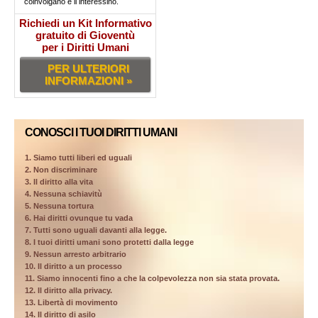
coinvolgano e li interessino.
Richiedi un Kit Informativo
gratuito di Gioventù
per i Diritti Umani
PER ULTERIORI
INFORMAZIONI »
CONOSCI I TUOI DIRITTI UMANI
1. Siamo tutti liberi ed uguali
2. Non discriminare
3. Il diritto alla vita
4. Nessuna schiavitù
5. Nessuna tortura
6. Hai diritti ovunque tu vada
7. Tutti sono uguali davanti alla legge.
8. I tuoi diritti umani sono protetti dalla legge
9. Nessun arresto arbitrario
10. Il diritto a un processo
11. Siamo innocenti fino a che la colpevolezza non sia stata provata.
12. Il diritto alla privacy.
13. Libertà di movimento
14. Il diritto di asilo