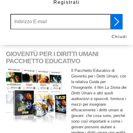
Registrati
L’UNICEF ha riportato che 40 milioni di bambini di età inferiore ai 15
anni soffrono abusi ed abbandono, mentre l’USA National Committee
to Prevent Child Abuse (Comitato Nazionale degli Stati Uniti per la
prevenzione degli abusi sui minori) cita 3.000.000 di nuovi rapporti di
abuso o abbandono infantile ogni anno.
Chiudi
storia completa
GIOVENTÙ PER I DIRITTI UMANI
PACCHETTO EDUCATIVO
Il Pacchetto Educativo di
Gioventù per i Diritti Umani, con
la relativa
Guida per
l’Insegnante
, il film
La Storia dei
Diritti Umani
e altri ausili
audiovisivi e opuscoli, fornisce i
mezzi per insegnare
efficacemente i diritti umani ai
giovani: che cosa sono, perché
sono così importanti e come i
giovani possono aiutare a
rendere i diritti umani una realtà