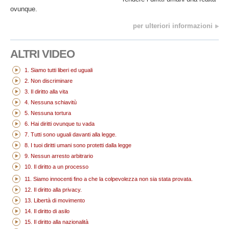
ovunque.
per ulteriori informazioni
ALTRI VIDEO
1. Siamo tutti liberi ed uguali
2. Non discriminare
3. Il diritto alla vita
4. Nessuna schiavitù
5. Nessuna tortura
6. Hai diritti ovunque tu vada
7. Tutti sono uguali davanti alla legge.
8. I tuoi diritti umani sono protetti dalla legge
9. Nessun arresto arbitrario
10. Il diritto a un processo
11. Siamo innocenti fino a che la colpevolezza non sia stata provata.
12. Il diritto alla privacy.
13. Libertà di movimento
14. Il diritto di asilo
15. Il diritto alla nazionalità